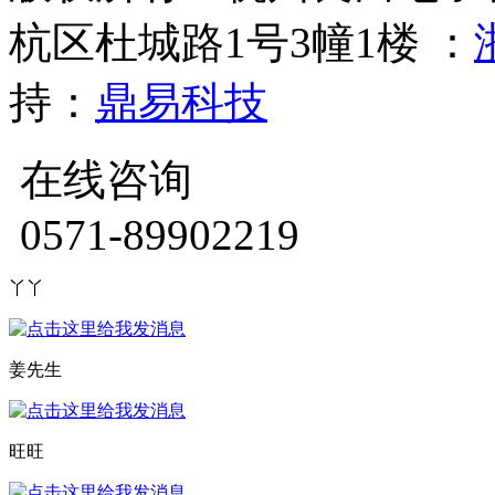
杭区杜城路1号3幢1楼 ：
持：
鼎易科技
在线咨询
0571-89902219
丫丫
姜先生
旺旺